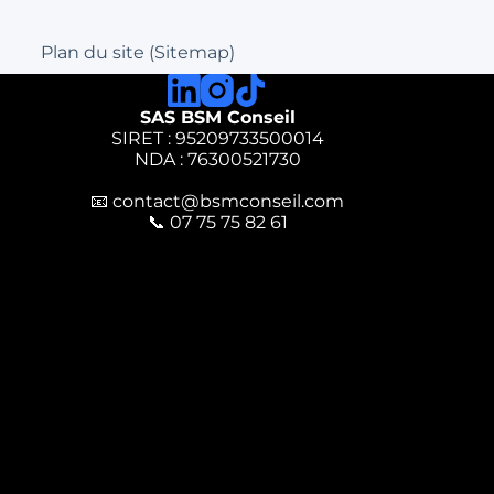
Plan du site (Sitemap)
SAS BSM Conseil
SIRET : 95209733500014
NDA : 76300521730
📧
contact@bsmconseil.com
📞
07 75 75 82 61