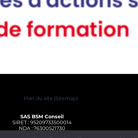
Plan du site (Sitemap)
SAS BSM Conseil
SIRET : 95209733500014
NDA : 76300521730