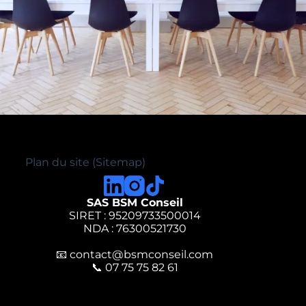
Plan du site (Sitemap)
SAS BSM Conseil
SIRET : 95209733500014
NDA : 76300521730
📧
contact@bsmconseil.com
📞
07 75 75 82 61