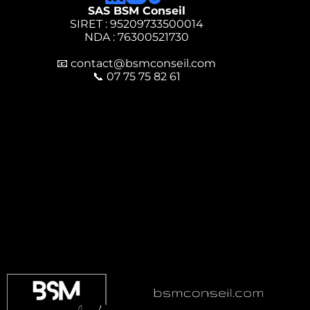
SAS BSM Conseil
SIRET : 95209733500014
NDA : 76300521730
📧
contact@bsmconseil.com
📞
07 75 75 82 61