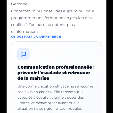
Garonne.
Contactez BSM Conseil dès aujourd’hui pour
programmer une formation en gestion des
conflits à Toulouse ou obtenir plus
d’informations.
CE QUI FAIT LA DIFFÉRENCE
Communication professionnelle :
prévenir l'escalade et retrouver
de la maîtrise
Une communication efficace ne se résume
pas à « bien parler ». Elle repose sur la
capacité à écouter, clarifier, poser des
limites, et désamorcer avant que la
situation ne se rigidifie. Les modules