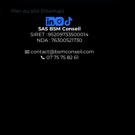
Plan du site (Sitemap)
SAS BSM Conseil
SIRET : 95209733500014
NDA : 76300521730
📧
contact@bsmconseil.com
📞
07 75 75 82 61