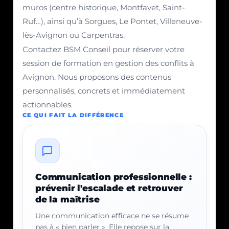
muros (centre historique, Montfavet, Saint-
Ruf…), ainsi qu’à Sorgues, Le Pontet, Villeneuve-
lès-Avignon ou Carpentras.
Contactez BSM Conseil pour réserver votre
session de formation en gestion des conflits à
Avignon. Nous proposons des contenus
personnalisés, concrets et immédiatement
actionnables.
CE QUI FAIT LA DIFFÉRENCE
Communication professionnelle :
prévenir l'escalade et retrouver
de la maîtrise
Une communication efficace ne se résume
pas à « bien parler ». Elle repose sur la