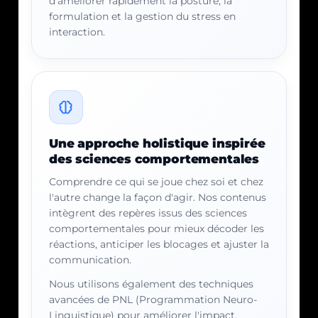
d'améliorer rapidement la posture, la
formulation et la gestion du stress en
interaction.
Une approche holistique inspirée
des sciences comportementales
Comprendre ce qui se joue chez soi et chez
l'autre change la façon d'agir. Nos contenus
intègrent des repères issus des sciences
comportementales pour mieux décoder les
réactions, anticiper les blocages et ajuster la
communication.
Nous utilisons également des techniques
avancées de PNL (Programmation Neuro-
Linguistique) pour améliorer l'impact,