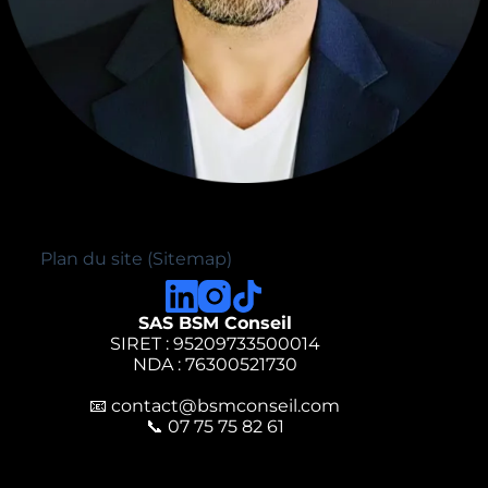
Plan du site (Sitemap)
SAS BSM Conseil
SIRET : 95209733500014
NDA : 76300521730
📧
contact@bsmconseil.com
📞
07 75 75 82 61